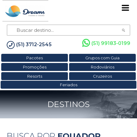
(51) 99183-0199
(51) 3712-2545
Pacotes
Grupos com Guia
Promoções
Rodoviários
Resorts
Cruzeiros
Feriados
DESTINOS
BUSCA POR
EQUADOR