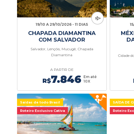
19/10 A 29/10/2026 - 11 DIAS
15
CHAPADA DIAMANTINA
MÉX
COM SALVADOR
DA
Salvador, Lençóis, Mucugê, Chapada
Diamantina
Cidade do
A PARTIR DE
7.846
Em até
R$
10X
Saídas de todo Brasil
SAÍDA DE 
Roteiro Exclusivo Cativa
Roteiro Exc