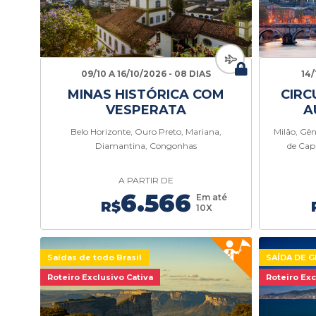
09/10 A 16/10/2026 - 08 DIAS
14/
MINAS HISTÓRICA COM
CIRC
VESPERATA
A
Belo Horizonte, Ouro Preto, Mariana,
Milão, Gên
Diamantina, Congonhas
de Cap
A PARTIR DE
6.566
Em até
R$
10X
Saídas de todo Brasil
SAÍDA DE 
Roteiro Exclusivo Cativa
Roteiro Exc