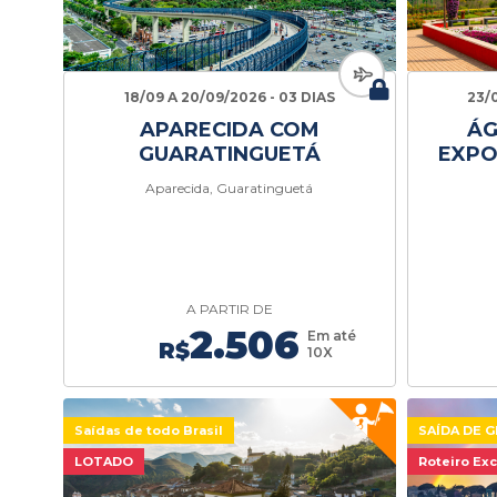
18/09 A 20/09/2026 - 03 DIAS
23/
APARECIDA COM
ÁG
GUARATINGUETÁ
EXPO
Aparecida, Guaratinguetá
A PARTIR DE
2.506
Em até
R$
10X
Saídas de todo Brasil
SAÍDA DE G
LOTADO
Roteiro Exc