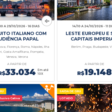
10 A 29/10/2026 - 16 DIAS
14/10 A 24/10/2026 - 11 D
UITO ITALIANO COM
LESTE EUROPEU E 
UDIÊNCIA PAPAL
CAPITAIS IMPERI
ova, Florença, Roma, Nápoles, Ilha
Berlim, Praga, Budapeste, V
ri, Costa Amalfitana, Pompéia,
Veneza, Verona
A PARTIR DE
A PARTIR DE
33.034
19.148
Em até
R$
R$
10X
GRU
SAÍDA DE GRU
lusivo Cativa
LOTADO