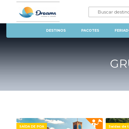
DESTINOS
PACOTES
FERIAD
GR
SAÍDA DE POA
Saídas de t