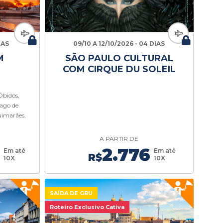
IAS
09/10 A 12/10/2026 - 04 DIAS
M
SÃO PAULO CULTURAL
COM CIRQUE DU SOLEIL
 Óbidos,
iago de
uimarães,
A PARTIR DE
3
2.776
Em até
Em até
R$
10X
10X
SAÍDA DE GRU
Roteiro Exclusivo Cativa