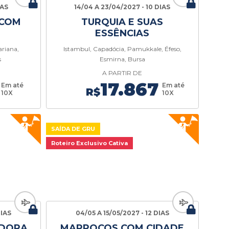
IAS
14/04 A 23/04/2027 - 10 DIAS
 COM
TURQUIA E SUAS
ESSÊNCIAS
ariana,
Istambul, Capadócia, Pamukkale, Éfeso,
s
Esmirna, Bursa
A PARTIR DE
17.867
Em até
Em até
R$
10X
10X
SAÍDA DE GRU
Roteiro Exclusivo Cativa
DIAS
04/05 A 15/05/2027 - 12 DIAS
ADORA
MARROCOS COM CIDADE