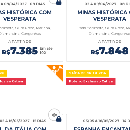
 A 09/04/2027 - 08 DIAS
02 A 09/04/2027 - 08 D
AS HISTÓRICA COM
MINAS HISTÓRICA
VESPERATA
VESPERATA
orizonte, Ouro Preto, Mariana,
Belo Horizonte, Ouro Preto, M
Diamantina, Congonhas
Diamantina, Congonha
A PARTIR DE
A PARTIR DE
7.385
7.848
Em até
R$
R$
10X
GRU
SAÍDA DE GRU & POA
lusivo Cativa
Roteiro Exclusivo Cativa
05 A 16/05/2027 - 15 DIAS
03/05 A 16/05/2027 - 14 
L DA ITÁLIA COM
ESPANHA ENCANT