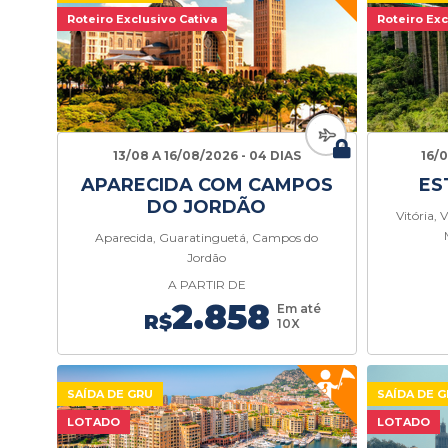
Roteiro Exclusivo Cativa
Roteiro Exc
13/08 A 16/08/2026 - 04 DIAS
16/
APARECIDA COM CAMPOS
ES
DO JORDÃO
Vitória, 
Aparecida, Guaratinguetá, Campos do
Jordão
A PARTIR DE
2.858
Em até
R$
10X
SAÍDA DE GRU
SAÍDA DE 
LOTADO
LOTADO