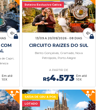
Roteiro Exclusivo Cativa
DIAS
13/09 A 20/09/2026 - 08 DIAS
O COM
CIRCUITO RAIZES DO SUL
AL
Bento Gonçalves, Gramado, Nova
Petrópolis, Porto Alegre
 de Capri,
Veneza
A PARTIR DE
4.573
Em até
Em até
R$
10X
10X
SAÍDA DE GRU & POA
LOTADO