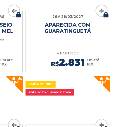
IAS
26 A 28/03/2027
SEIO
APARECIDA COM
O MEL
GUARATINGUETÁ
tes
A PARTIR DE
2.831
Em até
Em até
R$
10X
10X
SAÍDA DE GRU
Roteiro Exclusivo Cativa