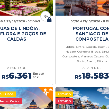
09 A 29/09/2026 - 07 DIAS
07/10 A 17/10/2026 - 11 D
UAS DE LINDÓIA,
PORTUGAL CO
FLORA E POÇOS DE
SANTIAGO DE
CALDAS
COMPOSTELA
Lisboa, Sintra, Cascais, Estoril,
Nazaré, Coimbra, Braga, Sant
Compostela, Viana do Castelo, G
Porto, Aveiro, Fátima
A PARTIR DE
A PARTIR DE
6.361
18.58
Em até
R$
R$
10X
RU & POA
LOTADO
lusivo Cativa
LOTADO