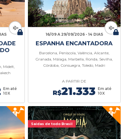
DIAS
16/09 A 29/09/2026 - 14 DIAS
DADE
ESPANHA ENCANTADORA
 DO
Barcelona, Peníscola, Valência, Alicante,
Granada, Málaga, Marbella, Ronda, Sevilha,
Córdoba, Consuegra, Toledo, Madri
 Midelt,
rakech
A PARTIR DE
2
21.333
Em até
Em até
R$
10X
10X
Saídas de todo Brasil