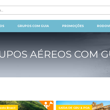
OS
GRUPOS COM GUIA
PROMOÇÕES
RODOVI
UPOS AÉREOS COM G
odo Brasil
SAÍDA DE GRU & POA