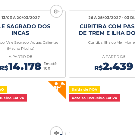
13/03 A 20/03/2027
26 A 28/03/2027 - 03 D
LE SAGRADO DOS
CURITIBA COM PAS
INCAS
DE TREM E ILHA D
co, Vale Sagrado, Águas Calientes
Curitiba, Ilha do Mel, Morre
(Machu Picchu)
A PARTIR DE
A PARTIR DE
14.178
2.439
Em até
R$
R$
10X
AO
Saída de POA
lusivo Cativa
Roteiro Exclusivo Cativa