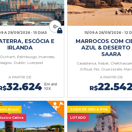
09 A 29/09/2026 - 15 DIAS
15/09 A 26/09/2026 - 12 
ATERRA, ESCÓCIA E
MARROCOS COM CI
IRLANDA
AZUL & DESERTO
SAARA
 Durham, Edimburgo, Inverness,
lasgow, Dublin, Liverpool
Casablanca, Rabat, Chefchaouen,
Erfoud, Fez, Ouarzazate, Mar
A PARTIR DE
A PARTIR DE
32.624
22.54
Em até
R$
R$
10X
odo Brasil
SAÍDA DE GRU & POA
lusivo Cativa
LOTADO