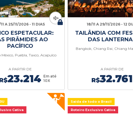
/11 A 25/11/2026 - 11 DIAS
18/11 A 29/11/2026 - 12 D
ICO ESPETACULAR:
TAILÂNDIA COM FES
S PIRÂMIDES AO
DAS LANTERNA
PACÍFICO
Bangkok, Chiang Rai, Chiang Ma
 México, Puebla, Taxco, Acapulco
A PARTIR DE
A PARTIR DE
23.214
32.761
Em até
R$
R$
10X
GRU
Saída de todo o Brasil
lusivo Cativa
Roteiro Exclusivo Cativa