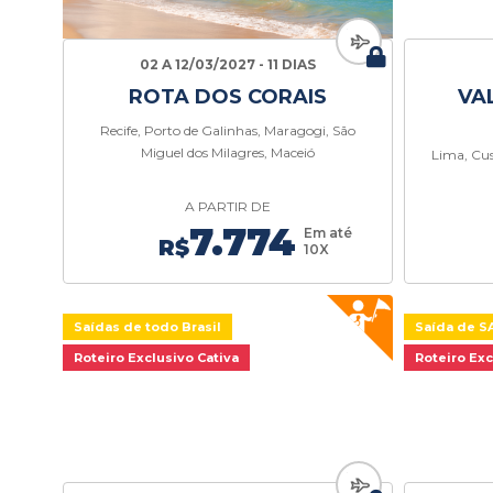
02 A 12/03/2027 - 11 DIAS
ROTA DOS CORAIS
VA
Recife, Porto de Galinhas, Maragogi, São
Miguel dos Milagres, Maceió
Lima, Cus
A PARTIR DE
7.774
Em até
R$
10X
Saídas de todo Brasil
Saída de S
Roteiro Exclusivo Cativa
Roteiro Exc