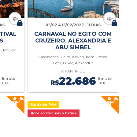
IAS
05/02 A 15/02/2027 - 11 DIAS
TIVAL
CARNAVAL NO EGITO COM
S
CRUZEIRO, ALEXANDRIA E
ABU SIMBEL
i, Phuket
Casablanca, Cairo, Aswan, Kom Ombo,
Edfu, Luxor, Alexandria
A PARTIR DE
22.686
Em até
Em até
R$
10X
10X
Saída de POA
Roteiro Exclusivo Cativa