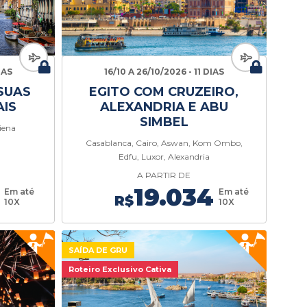
IAS
16/10 A 26/10/2026 - 11 DIAS
SUAS
EGITO COM CRUZEIRO,
AIS
ALEXANDRIA E ABU
SIMBEL
iena
Casablanca, Cairo, Aswan, Kom Ombo,
Edfu, Luxor, Alexandria
A PARTIR DE
19.034
Em até
Em até
R$
10X
10X
SAÍDA DE GRU
Roteiro Exclusivo Cativa