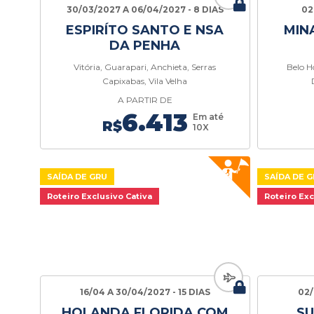
30/03/2027 A 06/04/2027 - 8 DIAS
02
ESPIRÍTO SANTO E NSA
MIN
DA PENHA
Vitória, Guarapari, Anchieta, Serras
Belo H
Capixabas, Vila Velha
A PARTIR DE
6.413
Em até
R$
10X
SAÍDA DE GRU
SAÍDA DE 
Roteiro Exclusivo Cativa
Roteiro Exc
16/04 A 30/04/2027 - 15 DIAS
02/
HOLANDA FLORIDA COM
SU