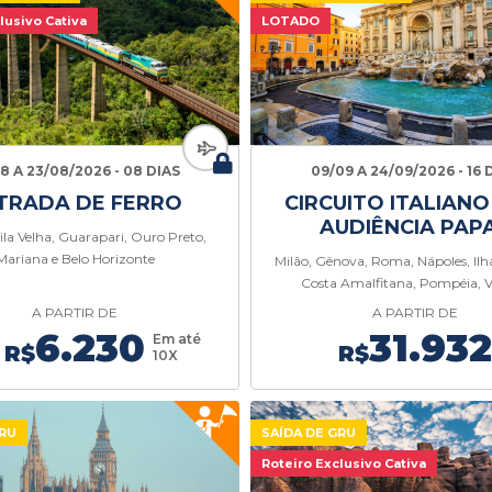
lusivo Cativa
LOTADO
08 A 23/08/2026 - 08 DIAS
09/09 A 24/09/2026 - 16 
TRADA DE FERRO
CIRCUITO ITALIAN
AUDIÊNCIA PAP
Vila Velha, Guarapari, Ouro Preto,
Mariana e Belo Horizonte
Milão, Gênova, Roma, Nápoles, Ilha
Costa Amalfitana, Pompéia, 
A PARTIR DE
A PARTIR DE
6.230
31.932
Em até
R$
R$
10X
GRU
SAÍDA DE GRU
Roteiro Exclusivo Cativa