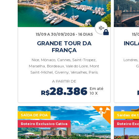
15/09 A 30/09/2026 - 16 DIAS
15/
GRANDE TOUR DA
INGL
FRANÇA
Nice, Mônaco, Cannes, Saint-Tropez,
Londres,
Marselha, Bordeaux, Vale do Loire, Mont
G
Saint-Michel, Giverny, Versalhes, Paris
A PARTIR DE
28.386
Em até
R$
10 X
SAÍDA DE POA
Saídas de t
Roteiro Exclusivo Cativa
Roteiro Exc