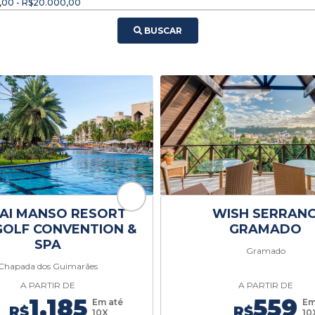
,00 - R$20.000,00
BUSCAR
AI MANSO RESORT
WISH SERRAN
GOLF CONVENTION &
GRAMADO
SPA
Gramado
Chapada dos Guimarães
A PARTIR DE
A PARTIR DE
1.185
559
Em até
Em
R$
R$
10X
10