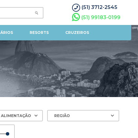
(51) 3712-2545
(51) 99183-0199
ÁRIOS
RESORTS
CRUZEIROS