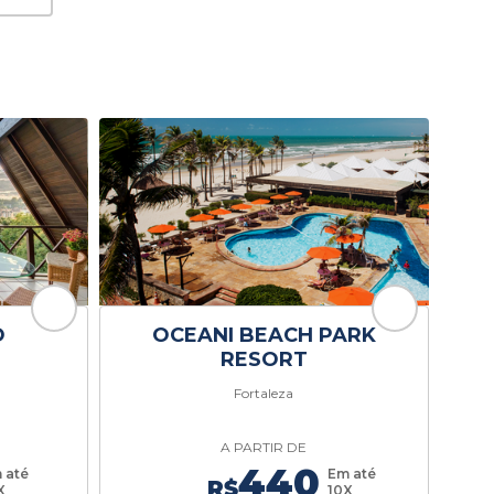
O
OCEANI BEACH PARK
RESORT
Fortaleza
A PARTIR DE
440
 até
Em até
R$
X
10X