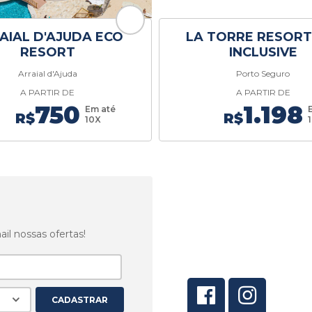
AIAL D'AJUDA ECO
LA TORRE RESORT
RESORT
INCLUSIVE
Arraial d'Ajuda
Porto Seguro
A PARTIR DE
A PARTIR DE
750
1.198
Em até
R$
R$
10X
CONECTE-SE 
REDES SOCIAI
l nossas ofertas!
Veja as ofertas também e