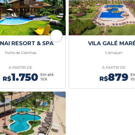
NAI RESORT & SPA
VILA GALÉ MAR
Porto de Galinhas
Camaçari
A PARTIR DE
A PARTIR DE
1.750
879
Em até
Em
R$
R$
10X
1