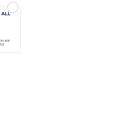
 ALL
Em até
10X
EM NOSSAS
S!
m nossos canais online!