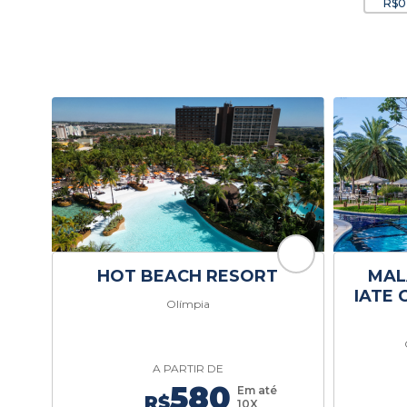
R$0
HOT BEACH RESORT
MAL
IATE 
Olímpia
A PARTIR DE
580
Em até
R$
10X