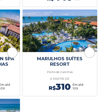
N SPA
MARULHOS SUÍTES
HAS
RESORT
Porto de Galinhas
A PARTIR DE
310
Em até
Em até
R$
10X
10X